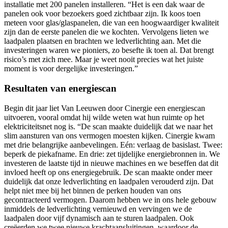
installatie met 200 panelen installeren. “Het is een dak waar de
panelen ook voor bezoekers goed zichtbaar zijn. Ik koos toen
meteen voor glas/glaspanelen, die van een hoogwaardiger kwaliteit
zijn dan de eerste panelen die we kochten. Vervolgens lieten we
laadpalen plaatsen en brachten we ledverlichting aan. Met die
investeringen waren we pioniers, zo besefte ik toen al. Dat brengt
risico’s met zich mee. Maar je weet nooit precies wat het juiste
moment is voor dergelijke investeringen.”
Resultaten van energiescan
Begin dit jaar liet Van Leeuwen door Cinergie een energiescan
uitvoeren, vooral omdat hij wilde weten wat hun ruimte op het
elektriciteitsnet nog is. “De scan maakte duidelijk dat we naar het
slim aansturen van ons vermogen moesten kijken. Cinergie kwam
met drie belangrijke aanbevelingen. Eén: verlaag de basislast. Twee:
beperk de piekafname. En drie: zet tijdelijke energiebronnen in. We
investeren de laatste tijd in nieuwe machines en we beseffen dat dit
invloed heeft op ons energiegebruik. De scan maakte onder meer
duidelijk dat onze ledverlichting en laadpalen verouderd zijn. Dat
helpt niet mee bij het binnen de perken houden van ons
gecontracteerd vermogen. Daarom hebben we in ons hele gebouw
inmiddels de ledverlichting vernieuwd en vervingen we de
laadpalen door vijf dynamisch aan te sturen laadpalen. Ook
creëerden we twee nieuwe krachtaansluitingen, waardoor de